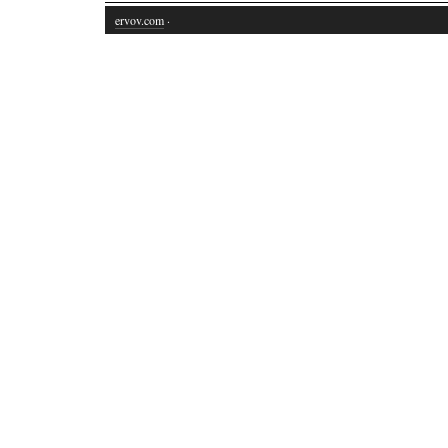
ervov.com
·