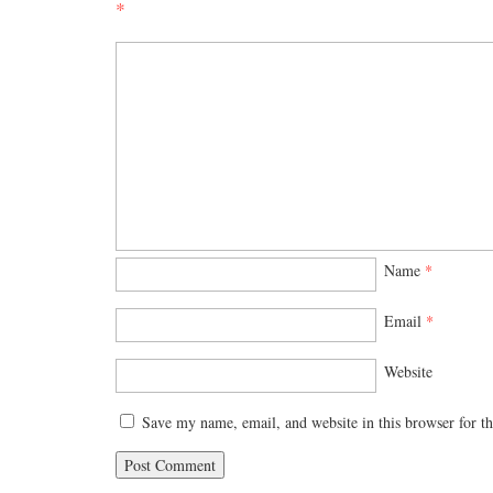
*
Name
*
Email
*
Website
Save my name, email, and website in this browser for t