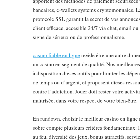
apportent des méthodes de paiement sécurisées t
bancaires, e-wallets systems cryptomonnaies. L
protocole SSL garantit la secret de vos annonces
client efficace, accesible 24/7 via chat, email ou
signe de sérieux ou de professionnalisme.
casino fiable en ligne
révèle être une autre dime
un casino en segment de qualité. Nos meilleure
à disposition dieses outils pour limiter les dépen
de temps ou d’argent, et proposent dieses ressou
contre l’addiction. Jouer doit rester votre activi
maîtrisée, dans votre respect de votre bien-être.
En rundown, choisir le meilleur casino en ligne 
sobre compte plusieurs critères fondamentaux: lé
au feu, diversité des jeux, bonus attractifs, servic