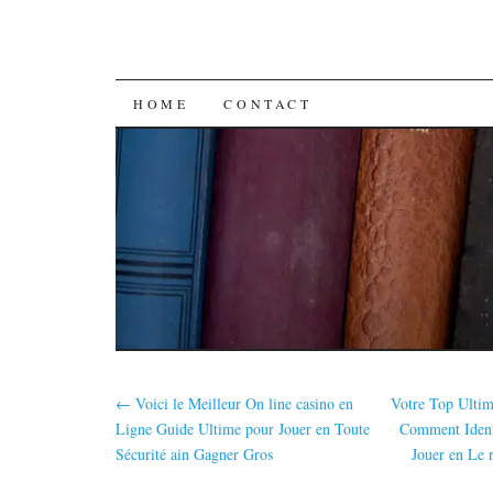
SKIP
HOME
CONTACT
TO
CONTENT
←
Voici le Meilleur On line casino en
Votre Top Ultim
Ligne Guide Ultime pour Jouer en Toute
Comment Identif
Sécurité ain Gagner Gros
Jouer en Le 