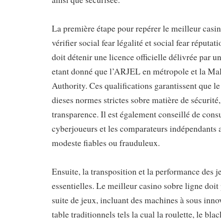
La première étape pour repérer le meilleur casin
vérifier social fear légalité et social fear réputat
doit détenir une licence officielle délivrée par 
etant donné que l’ARJEL en métropole et la Ma
Authority. Ces qualifications garantissent que le
dieses normes strictes sobre matière de sécurité,
transparence. Il est également conseillé de consu
cyberjoueurs et les comparateurs indépendants af
modeste fiables ou frauduleux.
Ensuite, la transposition et la performance des 
essentielles. Le meilleur casino sobre ligne doit
suite de jeux, incluant des machines à sous inno
table traditionnels tels la cual la roulette, le bla