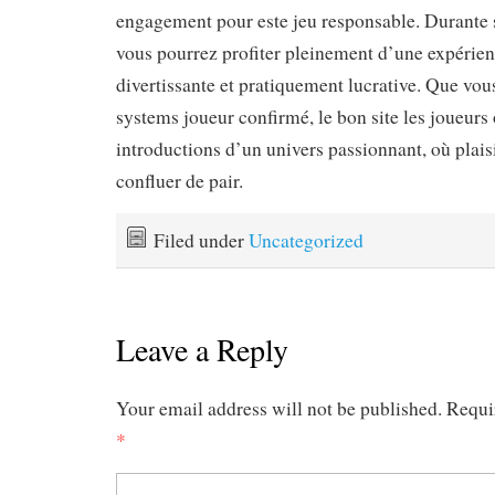
engagement pour este jeu responsable. Durante s
vous pourrez profiter pleinement d’une expérien
divertissante et pratiquement lucrative. Que vou
systems joueur confirmé, le bon site les joueurs 
introductions d’un univers passionnant, où plais
confluer de pair.
Filed under
Uncategorized
Leave a Reply
Your email address will not be published.
Requi
*