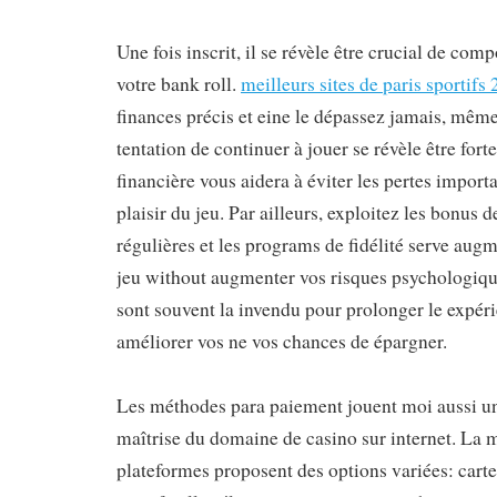
Une fois inscrit, il se révèle être crucial de com
votre bank roll.
meilleurs sites de paris sportifs
finances précis et eine le dépassez jamais, même
tentation de continuer à jouer se révèle être forte
financière vous aidera à éviter les pertes importa
plaisir du jeu. Par ailleurs, exploitez les bonus 
régulières et les programs de fidélité serve augm
jeu without augmenter vos risques psychologiqu
sont souvent la invendu pour prolonger le expéri
améliorer vos ne vos chances de épargner.
Les méthodes para paiement jouent moi aussi un
maîtrise du domaine de casino sur internet. La m
plateformes proposent des options variées: cartes