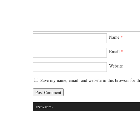
Name
*
Email
*
Website
Save my name, email, and website in this browser for t
ervov.com
·