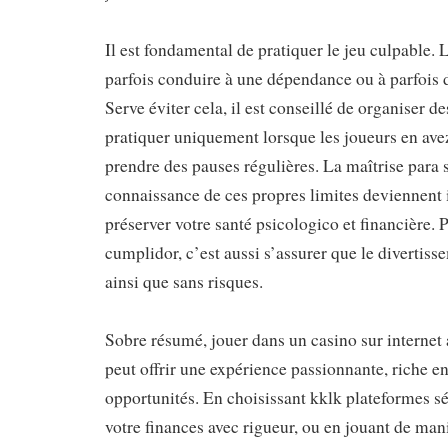
Il est fondamental de pratiquer le jeu culpable. 
parfois conduire à une dépendance ou à parfois d
Serve éviter cela, il est conseillé de organiser d
pratiquer uniquement lorsque les joueurs en ave
prendre des pauses régulières. La maîtrise para s
connaissance de ces propres limites deviennent
préserver votre santé psicologico et financière. 
cumplidor, c’est aussi s’assurer que le divertiss
ainsi que sans risques.
Sobre résumé, jouer dans un casino sur internet 
peut offrir une expérience passionnante, riche e
opportunités. En choisissant kklk plateformes sé
votre finances avec rigueur, ou en jouant de man