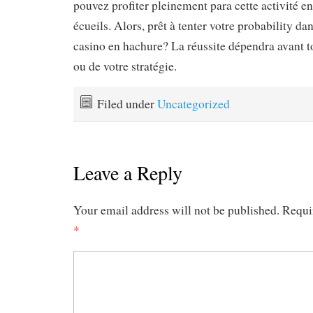
pouvez profiter pleinement para cette activité en 
écueils. Alors, prêt à tenter votre probability d
casino en hachure? La réussite dépendra avant t
ou de votre stratégie.
Filed under
Uncategorized
Leave a Reply
Your email address will not be published.
Requi
*